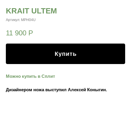
KRAIT ULTEM
Артикул:
MPH04U
11 900
Р
Купить
Можно купить в Сплит
Дизайнером ножа выступил Алексей Коныгин.
Название Krait отсылает к одной из самых быстрых и
точных змей в мире.
Её сила — не в размере, а в молниеносной реакции,
контроле и выверенном движении. Именно этот образ лег
в основу ножа Krait — компактного, острого и предельно