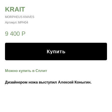
KRAIT
MORPHEUS KNIVES
Артикул:
MPH04
9 400
Р
Купить
Можно купить в Сплит
Дизайнером ножа выступил Алексей Коныгин.
Название Krait отсылает к одной из самых быстрых и
точных змей в мире.
Её сила — не в размере, а в молниеносной реакции,
контроле и выверенном движении. Именно этот образ лег